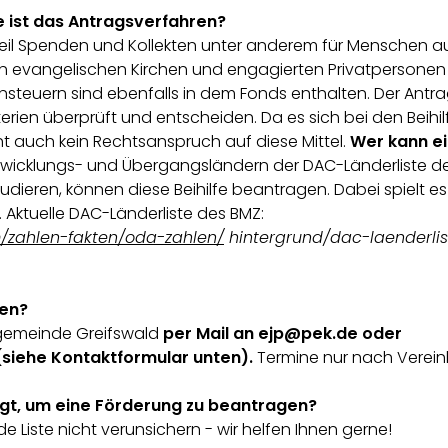
 ist das Antragsverfahren?
, weil Spenden und Kollekten unter anderem für Menschen a
 evangelischen Kirchen und engagierten Privatpersonen
nsteuern sind ebenfalls in dem Fonds enthalten. Der Antra
erien überprüft und entscheiden. Da es sich bei den Beihil
ht auch kein Rechtsanspruch auf diese Mittel.
Wer kann e
twicklungs- und Übergangsländern der DAC-Länderliste d
studieren, können diese Beihilfe beantragen. Dabei spielt es
. Aktuelle DAC-Länderliste des BMZ:
/zahlen-fakten/oda-zahlen/
hintergrund/dac-laenderlis
den?
ngemeinde Greifswald
per Mail an ejp@pek.de oder
(siehe Kontaktformular unten).
Termine nur nach Verei
gt, um eine Förderung zu beantragen?
de Liste nicht verunsichern - wir helfen Ihnen gerne!