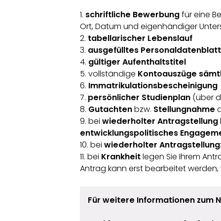
1.
schriftliche Bewerbung
für eine B
Ort, Datum und eigenhändiger Unters
2.
tabellarischer Lebenslauf
3.
ausgefülltes Personaldatenblat
4.
gültiger Aufenthaltstitel
5. vollständige
Kontoauszüge sämtl
6.
Immatrikulationsbescheinigung
7.
persönlicher Studienplan
(über d
8.
Gutachten
bzw.
Stellungnahme
9. bei
wiederholter Antragstellung
entwicklungspolitisches Engagem
10. bei
wiederholter Antragstellung
11. bei
Krankheit
legen Sie Ihrem Antr
Antrag kann erst bearbeitet werden,
Für weitere Informationen zum N