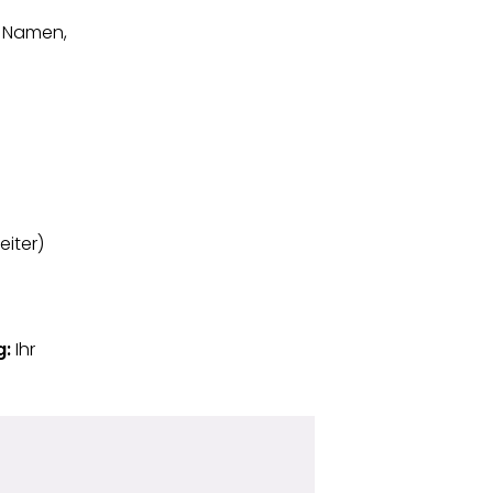
t Namen,
iter)
g:
Ihr