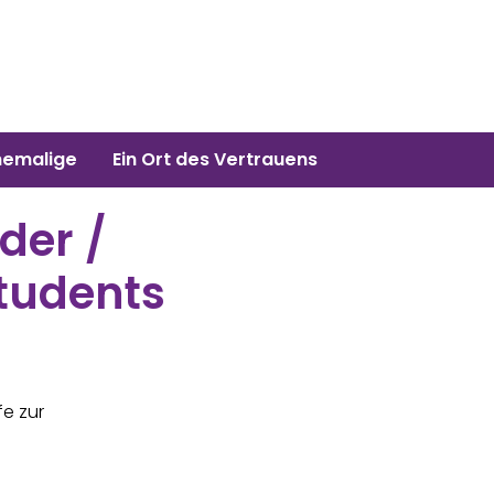
hemalige
Ein Ort des Vertrauens
der /
students
fe zur