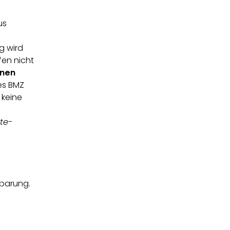
us
g wird
fen nicht
inen
es BMZ
 keine
te-
nbarung.