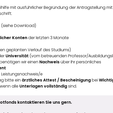
eihilfe mit ausführlicher Begründung der Antragstellung mi
chrift.
t
(siehe Download)
icher Konten
der letzten 3 Monate
en geplanten Verlauf des Studiums)
der
Universität
(vom betreuenden Professor/Ausbildungsle
benötigen wir einen
Nachweis
über Ihr persönliches
ent
: Leistungsnachweis/e
ag bitte ein
ärztliches Attest / Bescheinigung
bei
Wichti
 wenn alle
Unterlagen vollständig
sind.
otfonds kontaktieren Sie uns gern.